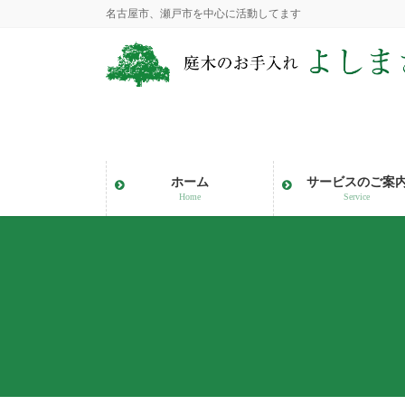
コ
ナ
名古屋市、瀬戸市を中心に活動してます
ン
ビ
テ
ゲ
ン
ー
ツ
シ
に
ョ
移
ン
動
に
ホーム
サービスのご案
移
Home
Service
動