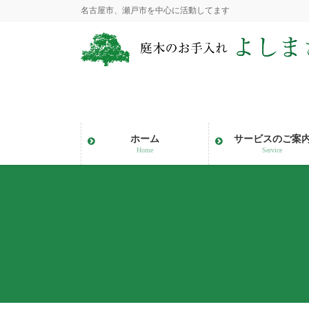
コ
ナ
名古屋市、瀬戸市を中心に活動してます
ン
ビ
テ
ゲ
ン
ー
ツ
シ
に
ョ
移
ン
動
に
ホーム
サービスのご案
移
Home
Service
動