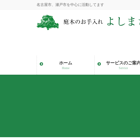
コ
ナ
名古屋市、瀬戸市を中心に活動してます
ン
ビ
テ
ゲ
ン
ー
ツ
シ
に
ョ
移
ン
動
に
ホーム
サービスのご案
移
Home
Service
動