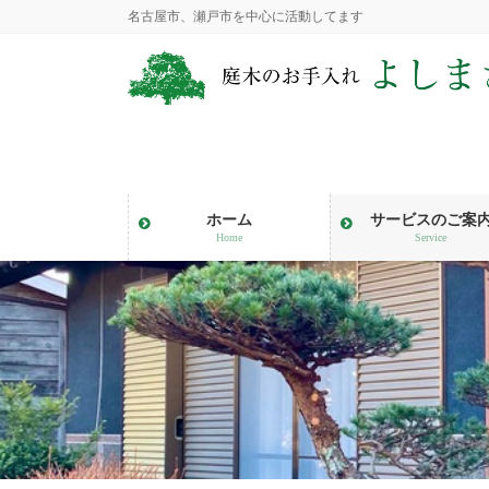
コ
ナ
名古屋市、瀬戸市を中心に活動してます
ン
ビ
テ
ゲ
ン
ー
ツ
シ
に
ョ
移
ン
動
に
ホーム
サービスのご案
移
Home
Service
動